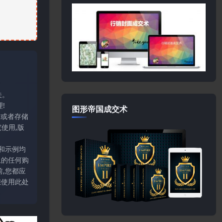
关。
!
图形帝国成交术
输或者存储
使用,版
和示例均
上的任何购
,您都应
您使用此处