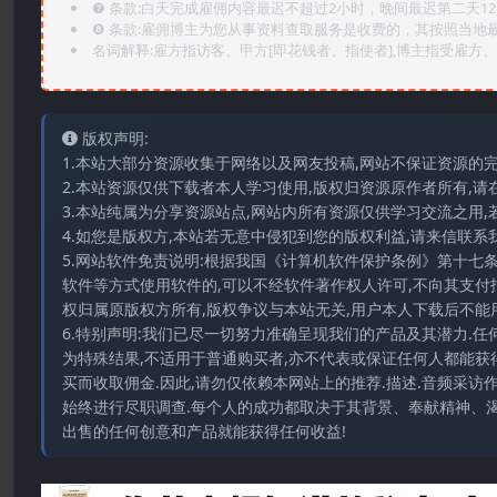
❼ 条款:白天完成雇佣内容最迟不超过2小时，晚间最迟第二天1
❽ 条款:雇佣博主为您从事资料查取服务是收费的，其按照当地
名词解释:雇方指访客、甲方[即花钱者、指使者],博主指受雇方、乙
版权声明:
1.本站大部分资源收集于网络以及网友投稿,网站不保证资源的
2.本站资源仅供下载者本人学习使用,版权归资源原作者所有,请
3.本站纯属为分享资源站点,网站内所有资源仅供学习交流之用,
4.如您是版权方,本站若无意中侵犯到您的版权利益,请来信联系我们E-
5.网站软件免责说明:根据我国《计算机软件保护条例》第十七
软件等方式使用软件的,可以不经软件著作权人许可,不向其支付
权归属原版权方所有,版权争议与本站无关,用户本人下载后不能用
6.特别声明:我们已尽一切努力准确呈现我们的产品及其潜力.
为特殊结果,不适用于普通购买者,亦不代表或保证任何人都能获
买而收取佣金.因此,请勿仅依赖本网站上的推荐.描述.音频采
始终进行尽职调查.每个人的成功都取决于其背景、奉献精神、渴
出售的任何创意和产品就能获得任何收益!