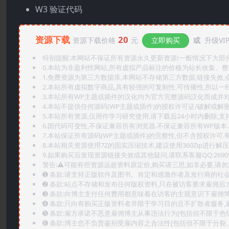
W3 验证代码
资源下载
20
资源下载价格
元
立即购买
或
升级VI
特别提醒:本网站不保证所有资源永久更新资源!一般情况下大部分资
0.本站为非盈利性网站,所有虚拟产品标注的价格为站长收集、
1.免费资源为第三方数据库,本网站不存储第三方数据,链接失效,
2.本站所有虚拟数字商品,具有较强的可复制性,可传播性,所以一经
3.本站所有WP主题或插件的汉化均为官方完整源码汉化而成并
4.本站不提供任何源码(WP主题或插件)的授权许可证/破解或解
5.本站所有资源,仅用作学习研究使用,请下载后24小时内删除,支
6.因代码可变性,不保证兼容所有浏览器.不保证兼容所有WP版本
7.本站保证所有源码(WP主题或插件)的完整性,但不含授权许可.帮助
8.本站相关资源使用7Z的固实压缩技术,建议使用360Zip进行解压
9.如果购买后发现资源链接失效或其他疑问,请联系客服QQ:2690565
警告:⚠️可能有些资源远超资料原定价,购买请三思,如非必要,请勿
➊️ 条款:请支持正版软件及图书。肯定和感激作者及发行商的社会
➋️ 条款:站点不存储和发布任何版权资料,只在被访客要求雇佣
➌️ 条款:向博主支付任何费用都意味着在访客的主观意识下雇佣
➍️ 条款:只向有购买正版资料者并限于学习目的且不扩散者服务
➎ 条款:雇方承诺不恶意雇佣博主从事违法行为[包括但不限于色
➏️ 条款:博主也不负责鉴别受雇内容之合法性[包括但不限于分裂