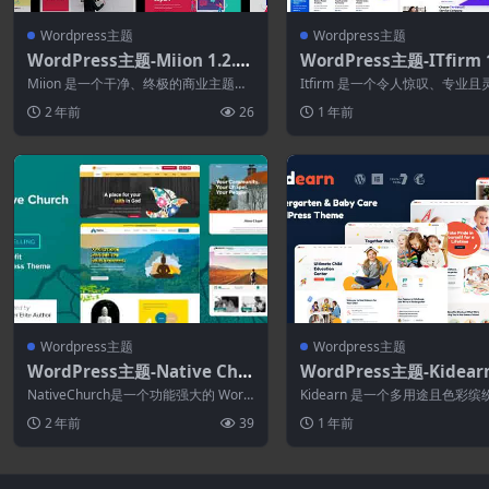
Wordpress主题
Wordpress主题
WordPress主题-Miion 1.2.6–
WordPress主题-ITfirm 1
多功能WordPress主题
–IT解决方案和服务公司
Miion 是一个干净、终极的商业主题，
Itfirm 是一个令人惊叹、专业
专为代理、商业、咨询、金融而设计。
IT 解决方案、IT 业务和服务公司..
2 年前
26
1 年前
使用...
Wordpress主题
Wordpress主题
WordPress主题-Native Chu
WordPress主题-Kidearn
rch 4.6.4–多用途WordPress
0-幼儿园和婴儿护理Word
NativeChurch是一个功能强大的 Word
Kidearn 是一个多用途且色彩缤
主题
ss主题
Press 主题，专为教堂、慈...
ordPress 主题，专为幼儿园、...
2 年前
39
1 年前