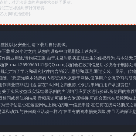
2点前，对无法完成的雇佣要求会给予退款.
最低工资标准时薪计算所得.
方[即被指使者].
完整性以及安全性,请下载后自行测试。
在下载后24小时之内,从您的设备中自觉删除上述内容。
若作商业用途,请购买正版,由于未及时购买正版发生的侵权行为,与本站无
mail:2690565141@QQ.com,我们会在收到信息后尽快给予删除处理
条规定:“为了学习和研究软件内含的设计思想和原理,通过安装、显示、传
报酬。”您需知晓本站所有内容资源均来源于网络,仅供用户交流学习与研究
作商业或非法用途,需在24小时之内删除,否则后果均由用户承担责任!
任何关于实际收益或实际结果示例的声明均可应要求进行验证.所使用的推荐
得相同或类似的结果.音频采访可能包含附属链接,可能会因您在后续网站
访作为您评估是否在这些网站上购买的唯一信息来源.在任何在线网站购买之前
望和动力.与任何商业活动一样,存在固有的资本损失风险,并且无法保证