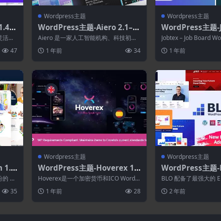
Wordpress主题
Wordpress主题
.4.2
WordPress主题-Aiero 2.1–AI
WordPress主题-Jo
代理与技术WordPress主题
2–求职板WordPr
且灵活的
Aiero 是一家人工智能机构、科技初创
Jobtex – Job Board 
.
公司、聊天机器人、数据科学、数字机
一个...
47
1 年前
34
1 年前
构、咨...
Wordpress主题
Wordpress主题
 1.1.
WordPress主题-Hoverex 1.
WordPress主题-B
Pre
5.11–加密货币.NFT 和ICO Wo
企业商务WordPr
纷的 W
Hoverex是一个加密货币和ICO WordP
BLO 配备了最强大的 El
rdPress主题
ress主题。它功能强大、现代且...
可视化页面构建器和 Elem
35
1 年前
28
2 年前