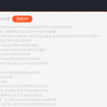
P后免费
升级VIP
源包括WordPress主题和插件资源等随时都在更新
整理、维护网站正常运营所付出的劳动报酬!
会及时更新,免费资源不提供非会员服务,请勿添加客服获取更新需求,请悉知!
购买,概不退款,请悉知!
对汉化后的简体汉化进行测试!
密/后续升级和安装使用的相关服务!
持正版,勿用作商业用途!
.不保证兼容您安装的其他源码!
文档.XML文件/PSD/后续升级等!
!
141或是微信客服:ywb386!
冲动消费.
贡献.
后才会在其指示下处理要求的相关内容.
博主,形成博主受雇于访客的劳务关系.
,雇佣即表示你认可和满足此要求.
情、反动等],否则雇方承担由此引发的后果.
、犯罪等], 雇方需自行鉴别和承担相关后果.