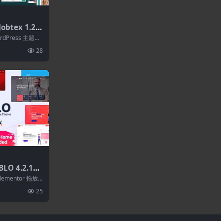
btex 1.2.2
ess主题
WordPress 主题是
28
LO 4.2.1–
ess主题
ementor 拖放
ee...
25