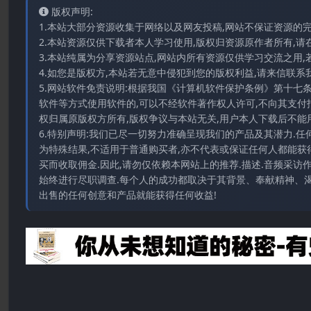
版权声明:
1.本站大部分资源收集于网络以及网友投稿,网站不保证资源的
2.本站资源仅供下载者本人学习使用,版权归资源原作者所有,请
3.本站纯属为分享资源站点,网站内所有资源仅供学习交流之用,
4.如您是版权方,本站若无意中侵犯到您的版权利益,请来信联系我们E-
5.网站软件免责说明:根据我国《计算机软件保护条例》第十七
软件等方式使用软件的,可以不经软件著作权人许可,不向其支付
权归属原版权方所有,版权争议与本站无关,用户本人下载后不能用
6.特别声明:我们已尽一切努力准确呈现我们的产品及其潜力.
为特殊结果,不适用于普通购买者,亦不代表或保证任何人都能获
买而收取佣金.因此,请勿仅依赖本网站上的推荐.描述.音频采
始终进行尽职调查.每个人的成功都取决于其背景、奉献精神、渴
出售的任何创意和产品就能获得任何收益!