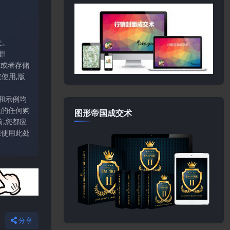
关。
!
输或者存储
使用,版
和示例均
上的任何购
图形帝国成交术
,您都应
您使用此处
分享