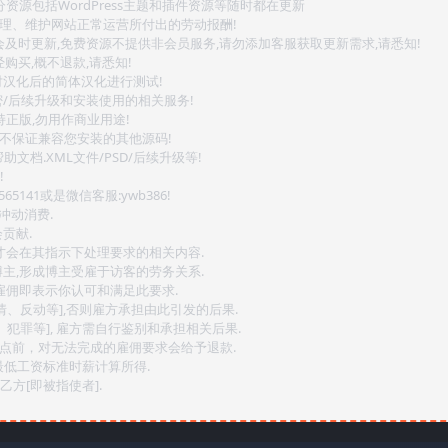
源包括WordPress主题和插件资源等随时都在更新
整理、维护网站正常运营所付出的劳动报酬!
会及时更新,免费资源不提供非会员服务,请勿添加客服获取更新需求,请悉知!
购买,概不退款,请悉知!
对汉化后的简体汉化进行测试!
密/后续升级和安装使用的相关服务!
持正版,勿用作商业用途!
.不保证兼容您安装的其他源码!
文档.XML文件/PSD/后续升级等!
!
141或是微信客服:ywb386!
冲动消费.
贡献.
后才会在其指示下处理要求的相关内容.
博主,形成博主受雇于访客的劳务关系.
,雇佣即表示你认可和满足此要求.
情、反动等],否则雇方承担由此引发的后果.
、犯罪等], 雇方需自行鉴别和承担相关后果.
2点前，对无法完成的雇佣要求会给予退款.
最低工资标准时薪计算所得.
方[即被指使者].