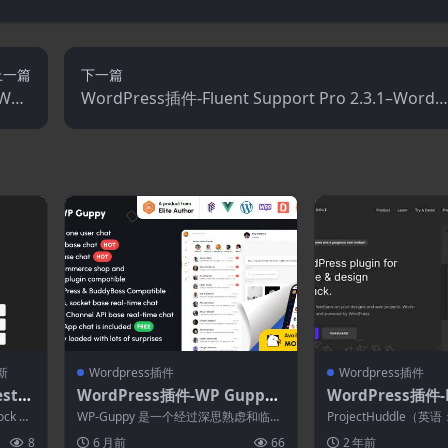
上一篇
下一篇
–Woo
WordPress插件-Fluent Support Pro 2.3.1–WordP
量编辑
ress客户支持插件
新
Wordpress插件
Wordpress插件
stoc
WordPress插件-WP Guppy
WordPress插件-
 Noti
Pro 4.3.5-适用于WordPress.
dle 4.7.2
tock No
WP-Guppy 是一个经过深思熟虑和临床
ProjectHuddle（英语：
.5
WooCommerce和BuddyPre
设计和开发的 WordPress 聊天...
anized Clie...
8
6 月前
66
2 年前