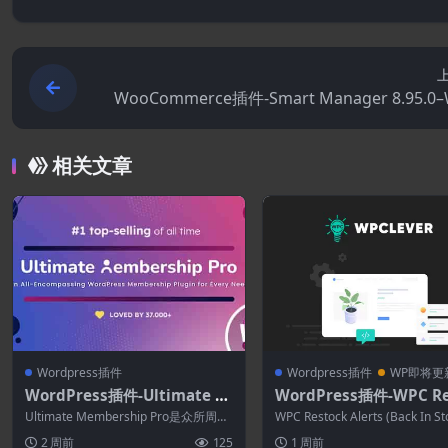
WooCommerce插件-Smart Manager 8.95.0
Commerce高级批
相关文章
Wordpress插件
Wordpress插件
WP即将更
WordPress插件-Ultimate M
WordPress插件-WPC Re
embership Pro 13.7.5.1-Wo
k Alerts (Back In Stock
Ultimate Membership Pro是众所周知
WPC Restock Alerts (Back In S
rdPress会员插件
fications) Premium 1.2
和最好的 WordPre...
tifi...
2 周前
125
1 周前