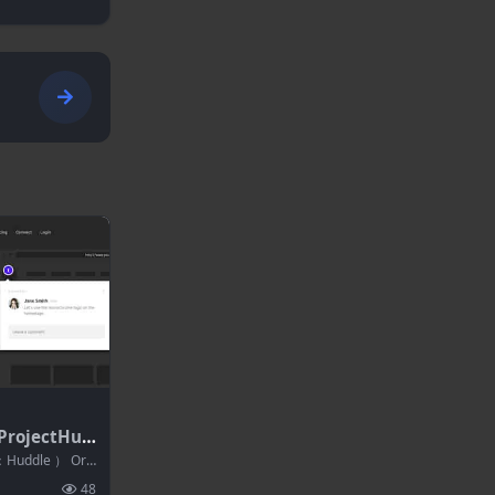
ProjectHud
Huddle ） Org
48