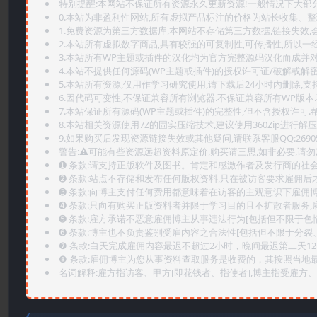
特别提醒:本网站不保证所有资源永久更新资源!一般情况下大部分资
0.本站为非盈利性网站,所有虚拟产品标注的价格为站长收集、
1.免费资源为第三方数据库,本网站不存储第三方数据,链接失效,
2.本站所有虚拟数字商品,具有较强的可复制性,可传播性,所以一经
3.本站所有WP主题或插件的汉化均为官方完整源码汉化而成并
4.本站不提供任何源码(WP主题或插件)的授权许可证/破解或解
5.本站所有资源,仅用作学习研究使用,请下载后24小时内删除,支
6.因代码可变性,不保证兼容所有浏览器.不保证兼容所有WP版本
7.本站保证所有源码(WP主题或插件)的完整性,但不含授权许可.帮助
8.本站相关资源使用7Z的固实压缩技术,建议使用360Zip进行解压
9.如果购买后发现资源链接失效或其他疑问,请联系客服QQ:2690565
警告:⚠️可能有些资源远超资料原定价,购买请三思,如非必要,请勿
➊️ 条款:请支持正版软件及图书。肯定和感激作者及发行商的社会
➋️ 条款:站点不存储和发布任何版权资料,只在被访客要求雇佣
➌️ 条款:向博主支付任何费用都意味着在访客的主观意识下雇佣
➍️ 条款:只向有购买正版资料者并限于学习目的且不扩散者服务
➎ 条款:雇方承诺不恶意雇佣博主从事违法行为[包括但不限于色
➏️ 条款:博主也不负责鉴别受雇内容之合法性[包括但不限于分裂
❼ 条款:白天完成雇佣内容最迟不超过2小时，晚间最迟第二天1
❽ 条款:雇佣博主为您从事资料查取服务是收费的，其按照当地
名词解释:雇方指访客、甲方[即花钱者、指使者],博主指受雇方、乙