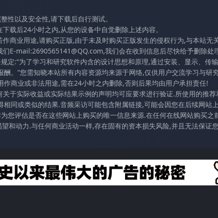
完整性以及安全性,请下载后自行测试。
在下载后24小时之内,从您的设备中自觉删除上述内容。
若作商业用途,请购买正版,由于未及时购买正版发生的侵权行为,与本站无
mail:2690565141@QQ.com,我们会在收到信息后尽快给予删除处理
条规定:“为了学习和研究软件内含的设计思想和原理,通过安装、显示、传
报酬。”您需知晓本站所有内容资源均来源于网络,仅供用户交流学习与研究
作商业或非法用途,需在24小时之内删除,否则后果均由用户承担责任!
任何关于实际收益或实际结果示例的声明均可应要求进行验证.所使用的推荐
得相同或类似的结果.音频采访可能包含附属链接,可能会因您在后续网站
访作为您评估是否在这些网站上购买的唯一信息来源.在任何在线网站购买之前
望和动力.与任何商业活动一样,存在固有的资本损失风险,并且无法保证