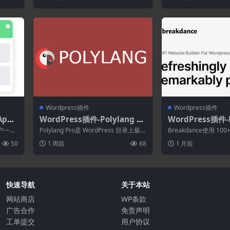
ss的实时聊天插件
Wordpress插件
Wordpress插件
App
WordPress插件-Polylang Pr
WordPress插件-
for W
o 3.8.6+AutoPoly Pro 1.6.1–
2.8.0-WordPr
用户一键
Polylang Pro是 WordPress 目录上最受
Breakdance使用 1
多语言WordPress插件
欢迎的多语言插件。您可...
单构建器、表单构建器、W
50
1 周前
68
1 月前
快速导航
关于本站
网站商店
WP条款
广告合作
免责声明
工单提交
用户协议