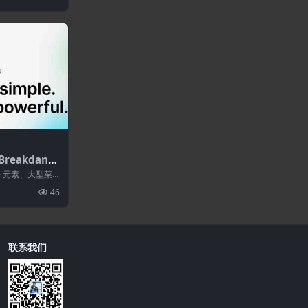
Breakdance
ess网站建设者
00+ 元素、大型菜
ooCo...
46
联系我们