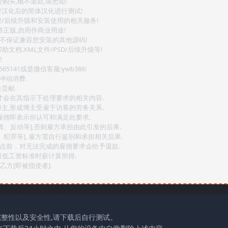
购买,概不退款,请悉知!
对汉化后的简体汉化进行测试!
密/后续升级和安装使用的相关服务!
持正版,勿用作商业用途!
.不保证兼容您安装的其他源码!
文档.XML文件/PSD/后续升级等!
!
141或是微信客服:ywb386!
冲动消费.
贡献.
后才会在其指示下处理要求的相关内容.
博主,形成博主受雇于访客的劳务关系.
,雇佣即表示你认可和满足此要求.
情、反动等],否则雇方承担由此引发的后果.
、犯罪等], 雇方需自行鉴别和承担相关后果.
2点前，对无法完成的雇佣要求会给予退款.
最低工资标准时薪计算所得.
方[即被指使者].
完整性以及安全性,请下载后自行测试。