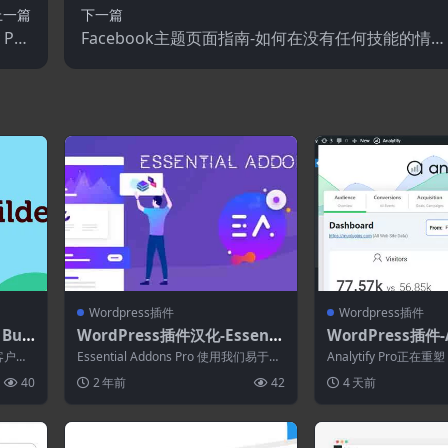
上一篇
下一篇
 Pro
Facebook主题页面指南-如何在没有任何技能的情况
.7.0
下在 Facebook 上每月赚取 5,000 美元.PDF
Wordpress插件
Wordpress插件
Buil
WordPress插件汉化-Essenti
WordPress插件-A
rdPr
al Addons for Elementor Pr
ro 9.1.1+Addon
的客户编
Essential Addons Pro 使用我们易于使
Analytify Pro正在重塑
o 6.0.4
s中的谷歌分析插
用和创意的元素为您的页面...
的 Google An...
40
2 年前
42
4 天前