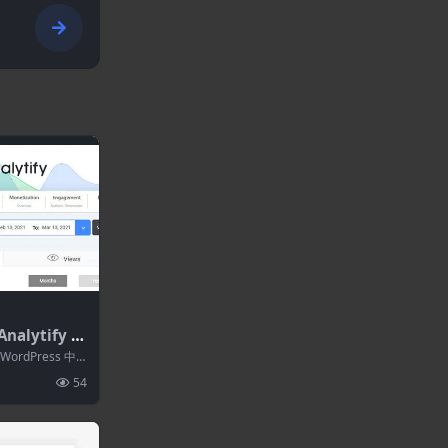
nalytify P
s-WordPres
 WordPress 中
件
54