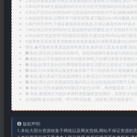
2.本站所有虚拟数字商品,具有较强的可复制性,可传播性,所以一经
3.本站所有WP主题或插件的汉化均为官方完整源码汉化而成并
4.本站不提供任何源码(WP主题或插件)的授权许可证/破解或解
5.本站所有资源,仅用作学习研究使用,请下载后24小时内删除,支
6.因代码可变性,不保证兼容所有浏览器.不保证兼容所有WP版本
7.本站保证所有源码(WP主题或插件)的完整性,但不含授权许可.帮助
8.本站相关资源使用7Z的固实压缩技术,建议使用360Zip进行解压
9.如果购买后发现资源链接失效或其他疑问,请联系客服QQ:2690565
警告:⚠️可能有些资源远超资料原定价,购买请三思,如非必要,请勿
➊️ 条款:请支持正版软件及图书。肯定和感激作者及发行商的社会
➋️ 条款:站点不存储和发布任何版权资料,只在被访客要求雇佣
➌️ 条款:向博主支付任何费用都意味着在访客的主观意识下雇佣
➍️ 条款:只向有购买正版资料者并限于学习目的且不扩散者服务
➎ 条款:雇方承诺不恶意雇佣博主从事违法行为[包括但不限于色
➏️ 条款:博主也不负责鉴别受雇内容之合法性[包括但不限于分裂
❼ 条款:白天完成雇佣内容最迟不超过2小时，晚间最迟第二天1
❽ 条款:雇佣博主为您从事资料查取服务是收费的，其按照当地
名词解释:雇方指访客、甲方[即花钱者、指使者],博主指受雇方、乙
版权声明:
1.本站大部分资源收集于网络以及网友投稿,网站不保证资源的