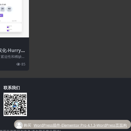
化-HurryTi
0–强大的Word
创造了紧迫性和稀缺
器
增加销量、突
85
联系我们
购买
WordPress插件-Elementor Pro 4.1.3-WordPress页面构