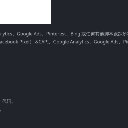
nalytics、Google Ads、Pinterest、Bing 或任何其他脚本跟
ok Pixel） &CAPI、Google Analytics、Google Ads、Pi
析）代码。
签。