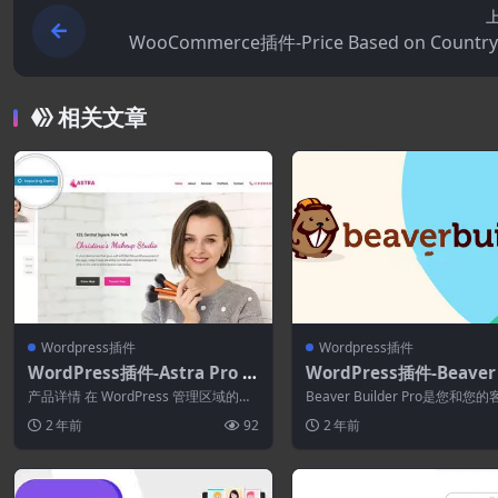
WooCommerce插件-Price Based on Country
for WooCommerce 3
相关文章
Wordpress插件
Wordpress插件
WordPress插件-Astra Pro Si
WordPress插件-Beaver 
tes 4.1.6
der Agency 2.8.4.1–Wo
产品详情 在 WordPress 管理区域的同
Beaver Builder Pro是您和您
ess页面生成器插件
一页面上预览任何准备好的网站。 查...
辑 Beaver Build...
2 年前
92
2 年前