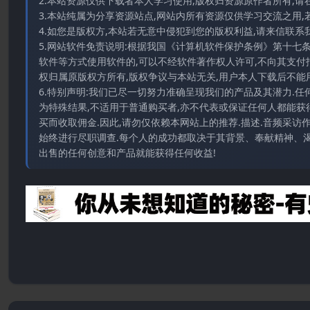
2.本站资源仅供下载者本人学习使用,版权归资源原作者所有,请
3.本站纯属为分享资源站点,网站内所有资源仅供学习交流之用,
4.如您是版权方,本站若无意中侵犯到您的版权利益,请来信联系我们E-
5.网站软件免责说明:根据我国《计算机软件保护条例》第十七
软件等方式使用软件的,可以不经软件著作权人许可,不向其支付
权归属原版权方所有,版权争议与本站无关,用户本人下载后不能用
6.特别声明:我们已尽一切努力准确呈现我们的产品及其潜力.
为特殊结果,不适用于普通购买者,亦不代表或保证任何人都能获
买而收取佣金.因此,请勿仅依赖本网站上的推荐.描述.音频采
始终进行尽职调查.每个人的成功都取决于其背景、奉献精神、渴
出售的任何创意和产品就能获得任何收益!