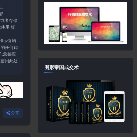
关。
!
输或者存储
使用,版
和示例均
上的任何购
,您都应
您使用此处
图形帝国成交术
分享