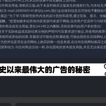
在下载后24小时之内,从您的设备中自觉删除上述内容。
若作商业用途,请购买正版,由于未及时购买正版发生的侵权行为,与本站无
mail:2690565141@QQ.com,我们会在收到信息后尽快给予删除处理
条规定:“为了学习和研究软件内含的设计思想和原理,通过安装、显示、传
报酬。”您需知晓本站所有内容资源均来源于网络,仅供用户交流学习与研究
作商业或非法用途,需在24小时之内删除,否则后果均由用户承担责任!
任何关于实际收益或实际结果示例的声明均可应要求进行验证.所使用的推荐
得相同或类似的结果.音频采访可能包含附属链接,可能会因您在后续网站
访作为您评估是否在这些网站上购买的唯一信息来源.在任何在线网站购买之前
望和动力.与任何商业活动一样,存在固有的资本损失风险,并且无法保证