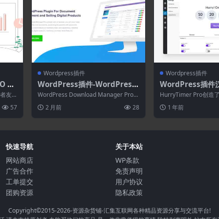
Wordpress插件
Wordpress插件
O 2.
WordPress插件-WordPress
WordPress插件汉
SEO插
Download Manager Pro Ad
mer Pro 2.16.
学者友
WordPress Download Manager Pro包
HurryTimer Pro
dons(WordPress Download
Press紧急倒计时
含管理文件和文档所...
性，可以提高点击量、
57
2 月前
28
1 年前
出...
Manager Pro拓展)
快速导航
关于本站
网站商店
WP条款
广告合作
免责声明
工单提交
用户协议
团购资源
隐私政策
Copyright©2015-2026
-资源杂货铺-汇集互联网各种精品资源分享与交流平台!