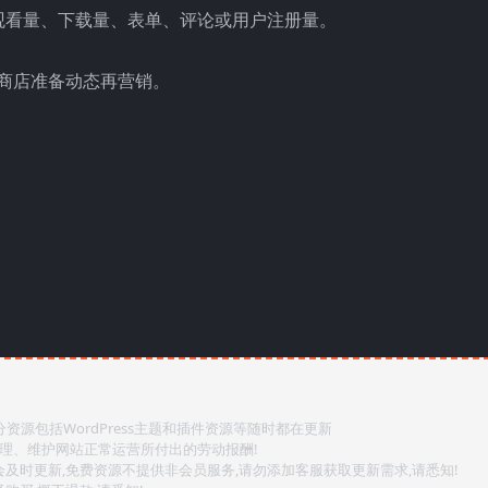
观看量、下载量、表单、评论或用户注册量。
oads 商店准备动态再营销。
源包括WordPress主题和插件资源等随时都在更新
整理、维护网站正常运营所付出的劳动报酬!
会及时更新,免费资源不提供非会员服务,请勿添加客服获取更新需求,请悉知!