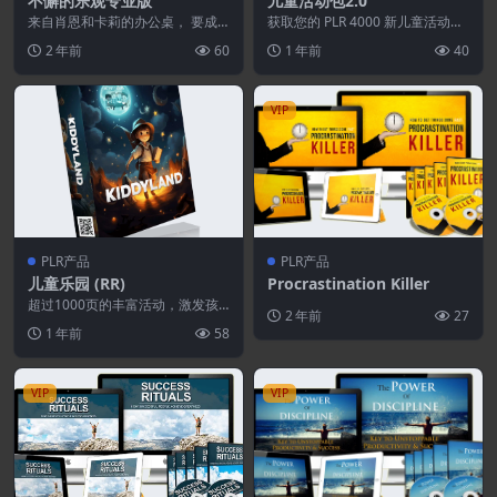
不懈的乐观专业版
儿童活动包2.0
来自肖恩和卡莉的办公桌， 要成
获取您的 PLR 4000 新儿童活动套
为或实现任何非凡的事情，您必须
装 2.0：转售并保留 100% 的利
2 年前
60
1 年前
40
获得乐观的力量 ——...
润...
VIP
PLR产品
PLR产品
儿童乐园 (RR)
Procrastination Killer
超过1000页的丰富活动，激发孩
2 年前
27
子的思维，包括拼图、涂色页和益
1 年前
58
智游戏。我们的教材...
VIP
VIP