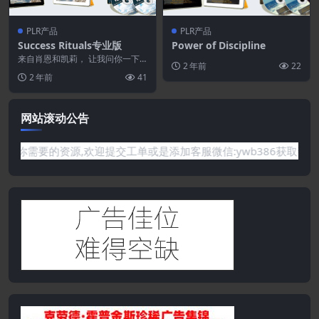
PLR产品
PLR产品
Success Rituals专业版
Power of Discipline
来自肖恩和凯莉， 让我问你一下…
2 年前
22
您准备好将您的利润提高 10 倍并
2 年前
41
将您的业务提...
网站滚动公告
需要的资源,欢迎提交工单或是添加客服微信:ywb386获取帮助！