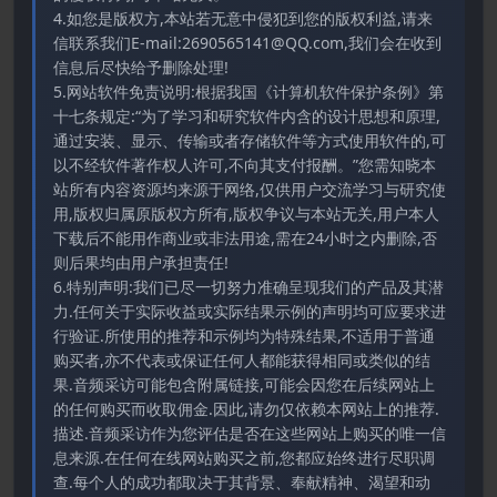
4.如您是版权方,本站若无意中侵犯到您的版权利益,请来
信联系我们E-mail:2690565141@QQ.com,我们会在收到
信息后尽快给予删除处理!
5.网站软件免责说明:根据我国《计算机软件保护条例》第
十七条规定:“为了学习和研究软件内含的设计思想和原理,
通过安装、显示、传输或者存储软件等方式使用软件的,可
以不经软件著作权人许可,不向其支付报酬。”您需知晓本
站所有内容资源均来源于网络,仅供用户交流学习与研究使
用,版权归属原版权方所有,版权争议与本站无关,用户本人
下载后不能用作商业或非法用途,需在24小时之内删除,否
则后果均由用户承担责任!
6.特别声明:我们已尽一切努力准确呈现我们的产品及其潜
力.任何关于实际收益或实际结果示例的声明均可应要求进
行验证.所使用的推荐和示例均为特殊结果,不适用于普通
购买者,亦不代表或保证任何人都能获得相同或类似的结
果.音频采访可能包含附属链接,可能会因您在后续网站上
的任何购买而收取佣金.因此,请勿仅依赖本网站上的推荐.
描述.音频采访作为您评估是否在这些网站上购买的唯一信
息来源.在任何在线网站购买之前,您都应始终进行尽职调
查.每个人的成功都取决于其背景、奉献精神、渴望和动