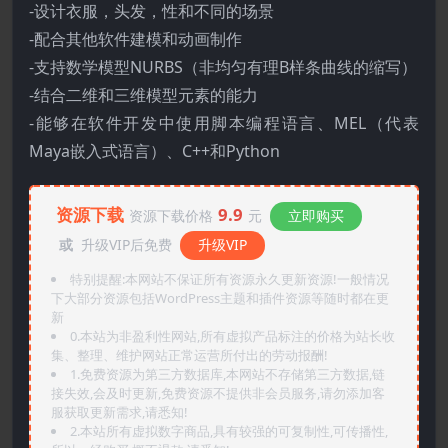
-设计衣服，头发，性和不同的场景
-配合其他软件建模和动画制作
-支持数学模型NURBS（非均匀有理B样条曲线的缩写）
-结合二维和三维模型元素的能力
-能够在软件开发中使用脚本编程语言、MEL（代表
Maya嵌入式语言）、C++和Python
资源下载
9.9
资源下载价格
元
立即购买
或
升级VIP后免费
升级VIP
特别提醒:本网站不保证所有资源永久更新资源!一般情况
下大部分资源包括WordPress主题和插件资源等随时都在更
新
0.本站为非盈利性网站,所有虚拟产品标注的价格为站长收
集、整理、维护网站正常运营所付出的劳动报酬!
1.免费资源为第三方数据库,本网站不存储第三方数据,链
接失效,会及时更新,免费资源不提供非会员服务,请勿添加客
服获取更新需求,请悉知!
2.本站所有虚拟数字商品,具有较强的可复制性,可传播性,