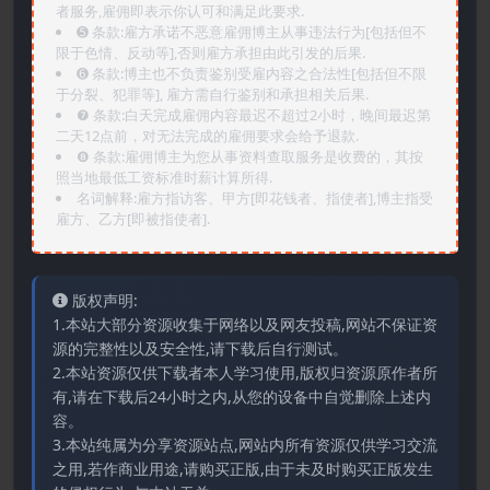
者服务,雇佣即表示你认可和满足此要求.
➎ 条款:雇方承诺不恶意雇佣博主从事违法行为[包括但不
限于色情、反动等],否则雇方承担由此引发的后果.
➏️ 条款:博主也不负责鉴别受雇内容之合法性[包括但不限
于分裂、犯罪等], 雇方需自行鉴别和承担相关后果.
❼ 条款:白天完成雇佣内容最迟不超过2小时，晚间最迟第
二天12点前，对无法完成的雇佣要求会给予退款.
❽ 条款:雇佣博主为您从事资料查取服务是收费的，其按
照当地最低工资标准时薪计算所得.
名词解释:雇方指访客、甲方[即花钱者、指使者],博主指受
雇方、乙方[即被指使者].
版权声明:
1.本站大部分资源收集于网络以及网友投稿,网站不保证资
源的完整性以及安全性,请下载后自行测试。
2.本站资源仅供下载者本人学习使用,版权归资源原作者所
有,请在下载后24小时之内,从您的设备中自觉删除上述内
容。
3.本站纯属为分享资源站点,网站内所有资源仅供学习交流
之用,若作商业用途,请购买正版,由于未及时购买正版发生