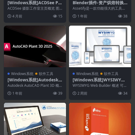
[Windows系统]ACDSee Ph
Blender插件-资产烘焙转换
oto Studio Home 2026 29.
导出工具 Assetify V1.0.0
ACDSee 摄影工作室主页概览 图
Assetify是一款功能强大的工具，
0.1.3351
像浏览器可让您查找、整理和预览
旨在将您的 Blender 资源（无论是
4 月前
15
1 年前
38
计算机上的图像...
简...
Windows系统
软件工具
Windows系统
软件工具
[Windows系统]Autodesk
[Windows系统]WYSIWYG
AutoCAD Plant 3D 2026.0.
Web Builder 21.1.2
Autodesk AutoCAD Plant 3D 概
WYSIWYG Web Builder 概述 可视
1
述 AutoCAD Pla...
化设计您的网站（所见即所
1 年前
39
2 周前
34
得）。...