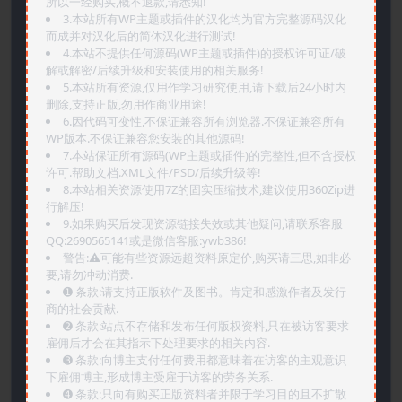
所以一经购买,概不退款,请悉知!
3.本站所有WP主题或插件的汉化均为官方完整源码汉化
而成并对汉化后的简体汉化进行测试!
4.本站不提供任何源码(WP主题或插件)的授权许可证/破
解或解密/后续升级和安装使用的相关服务!
5.本站所有资源,仅用作学习研究使用,请下载后24小时内
删除,支持正版,勿用作商业用途!
6.因代码可变性,不保证兼容所有浏览器.不保证兼容所有
WP版本.不保证兼容您安装的其他源码!
7.本站保证所有源码(WP主题或插件)的完整性,但不含授权
许可.帮助文档.XML文件/PSD/后续升级等!
8.本站相关资源使用7Z的固实压缩技术,建议使用360Zip进
行解压!
9.如果购买后发现资源链接失效或其他疑问,请联系客服
QQ:2690565141或是微信客服:ywb386!
警告:⚠️可能有些资源远超资料原定价,购买请三思,如非必
要,请勿冲动消费.
➊️ 条款:请支持正版软件及图书。肯定和感激作者及发行
商的社会贡献.
➋️ 条款:站点不存储和发布任何版权资料,只在被访客要求
雇佣后才会在其指示下处理要求的相关内容.
➌️ 条款:向博主支付任何费用都意味着在访客的主观意识
下雇佣博主,形成博主受雇于访客的劳务关系.
➍️ 条款:只向有购买正版资料者并限于学习目的且不扩散