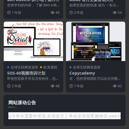
列表赚大钱
您将学到的内容： 了解 Ben Adkin
如果您真的想快速 成为 一名出色
s 博士经过验证的策略，了解如何
的文案- 那么您现在就需要 在您的
1 年前
46
2 年前
54
在 9...
图书馆中使用 ...
全球互联网资源库
欧美课程
全球互联网资源库
SOS-60视频培训计划
Copycademy
即使您是新手并且没有粉丝，也想
在，您的营销团队可以比任何数字
以最快的方式将您的短视频转化为
代理商或自由职业者更好地撰写炙
2 年前
48
1 年前
42
利润吗？ 让我们帮助...
手可热​​的销售文案...
网站滚动公告
需要的资源,欢迎提交工单或是添加客服微信:ywb386获取帮助！