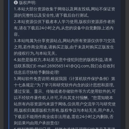
版权声明:
1.本站大部分资源收集于网络以及网友投稿,网站不保证资
源的完整性以及安全性,请下载后自行测试。
2.本站资源仅供下载者本人学习使用,版权归资源原作者所
有,请在下载后24小时之内,从您的设备中自觉删除上述内
容。
3.本站纯属为分享资源站点,网站内所有资源仅供学习交流
之用,若作商业用途,请购买正版,由于未及时购买正版发生
的侵权行为,与本站无关。
4.如您是版权方,本站若无意中侵犯到您的版权利益,请来
信联系我们E-mail:2690565141@QQ.com,我们会在收到
信息后尽快给予删除处理!
5.网站软件免责说明:根据我国《计算机软件保护条例》第
十七条规定:“为了学习和研究软件内含的设计思想和原理,
通过安装、显示、传输或者存储软件等方式使用软件的,可
以不经软件著作权人许可,不向其支付报酬。”您需知晓本
站所有内容资源均来源于网络,仅供用户交流学习与研究使
用,版权归属原版权方所有,版权争议与本站无关,用户本人
下载后不能用作商业或非法用途,需在24小时之内删除,否
则后果均由用户承担责任!