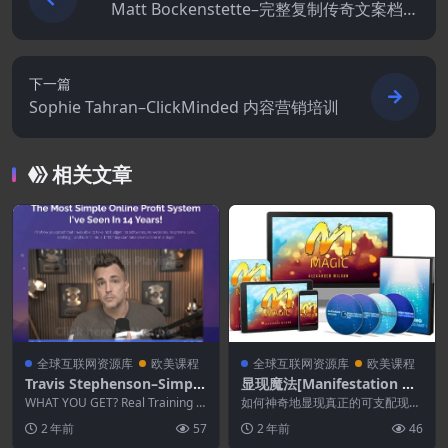
Matt Bockenstette–完整复制传奇文案档案
库+追加销售
下一篇
Sophie Tahran–ClickMinded 内容营销培训
相关文章
全球互联网资源库
欧美课程
全球互联网资源库
欧美课程
Travis Stephenson–Simple
显现魔法[Manifestation Ma
Profit System
gic]
WHAT YOU GET? Real Training E
如何神奇地显现真正的可支配现
vent That S...
金…从接下来的 24 小时开始.. 资
2 年前
57
2 年前
46
源...