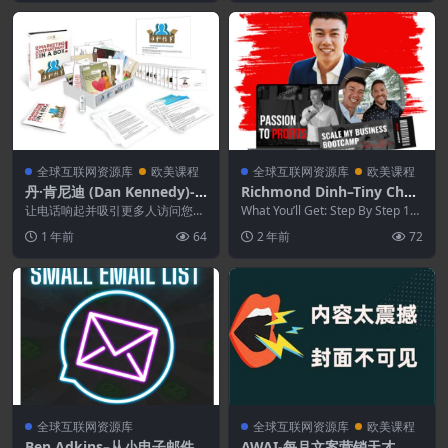
全球互联网资源库
欧美课程
全球互联网资源库
欧美课程
丹·肯尼迪 (Dan Kennedy)-Y
Richmond Dinh–Tiny Chall
our Marketing Departmen
enge Course
让电话响起并吸引更多人访问您的
What You’ll Get: Step By Step 12-
t in a Box
网站是不够的。 你必须能够持续
Module ...
1 年前
64
2 年前
72
地吸引顾客、客户...
全球互联网资源库
全球互联网资源库
欧美课程
Ben Adkins–从小电子邮件
AWAI-每月文案营销天才