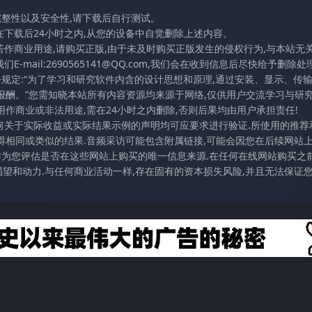
完整性以及安全性,请下载后自行测试。
在下载后24小时之内,从您的设备中自觉删除上述内容。
若作商业用途,请购买正版,由于未及时购买正版发生的侵权行为,与本站无
mail:2690565141@QQ.com,我们会在收到信息后尽快给予删除处理
条规定:“为了学习和研究软件内含的设计思想和原理,通过安装、显示、传
报酬。”您需知晓本站所有内容资源均来源于网络,仅供用户交流学习与研究
作商业或非法用途,需在24小时之内删除,否则后果均由用户承担责任!
任何关于实际收益或实际结果示例的声明均可应要求进行验证.所使用的推荐
得相同或类似的结果.音频采访可能包含附属链接,可能会因您在后续网站
访作为您评估是否在这些网站上购买的唯一信息来源.在任何在线网站购买之前
望和动力.与任何商业活动一样,存在固有的资本损失风险,并且无法保证