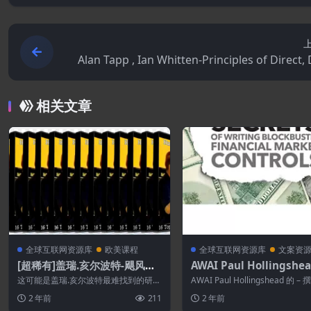
Alan Tapp , Ian Whitten-Principles of Direct,
base and Digital Marketing
相关文章
全球互联网资源库
欧美课程
全球互联网资源库
文案资
[超稀有]盖瑞.亥尔波特-飓风文
AWAI Paul Hollingshe
案和营销研讨会[视频和解说词]
写金融市场控制巨著的秘
这可能是盖瑞.亥尔波特最难找到的研讨
AWAI Paul Hollingshead 的 –
-全英文版]
会之一。 尽管偶尔还会出现其他一些版
融市场控制巨著的秘密...
2 年前
211
2 年前
本，但实...