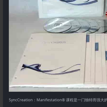
SyncCreation：Manifestation® 课程是一门独