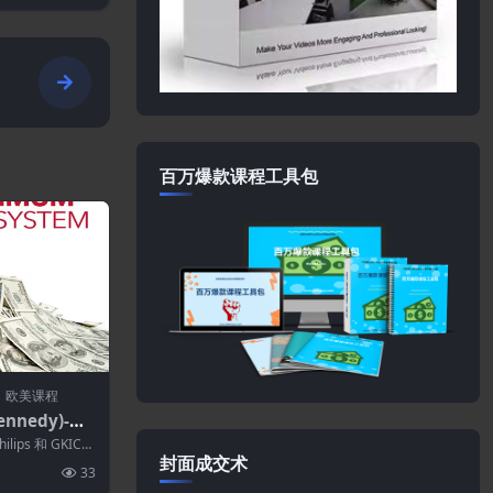
x
百万爆款课程工具包
欧美课程
ennedy)-Op
 Sales Syst
ilips 和 GKIC
封面成交术
33