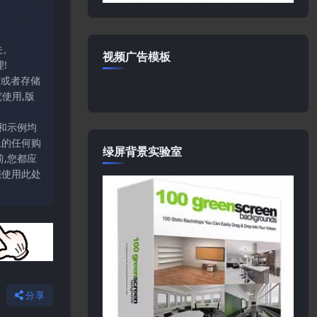
关。
视频广告模板
!
输或者存储
使用,版
和示例均
上的任何购
绿屏背景实验室
,您都应
您使用此处
分享