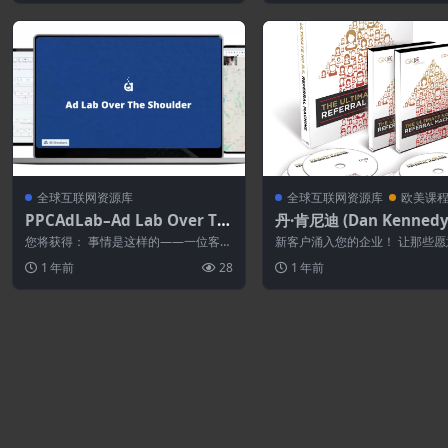
全球互联网资源库
全球互联网资源库
欧美课
PPCAdLab–Ad Lab Over Th
丹·肯尼迪 (Dan Kennedy
e Shoulder
e Ultimate NO B.S. Ref
您将获得： 事情是这样的——一位客户
新客户涌入您的企业！ 让那些愿
Machine
最近向我们支付了 5,000 美元来建造和
您做生意的 终极无废话推荐系统
1 年前
28
1 年前
安...
所有类型...