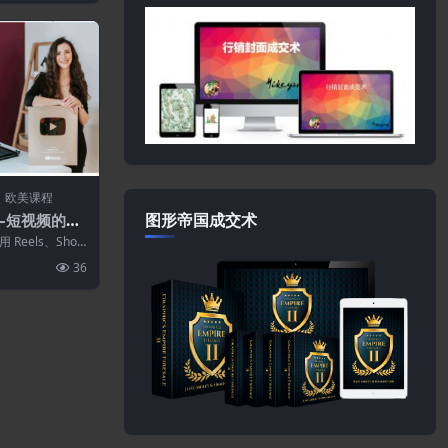
欧美课程
图形帝国成交术
lko–短视频的力
Reels、Short
36