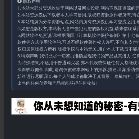
版权声明:
1.本站大部分资源收集于网络以及网友投稿,网站不保证资源的
2.本站资源仅供下载者本人学习使用,版权归资源原作者所有,请
3.本站纯属为分享资源站点,网站内所有资源仅供学习交流之用,
4.如您是版权方,本站若无意中侵犯到您的版权利益,请来信联系我们E-
5.网站软件免责说明:根据我国《计算机软件保护条例》第十七
软件等方式使用软件的,可以不经软件著作权人许可,不向其支付
权归属原版权方所有,版权争议与本站无关,用户本人下载后不能用
6.特别声明:我们已尽一切努力准确呈现我们的产品及其潜力.
为特殊结果,不适用于普通购买者,亦不代表或保证任何人都能获
买而收取佣金.因此,请勿仅依赖本网站上的推荐.描述.音频采
始终进行尽职调查.每个人的成功都取决于其背景、奉献精神、渴
出售的任何创意和产品就能获得任何收益!