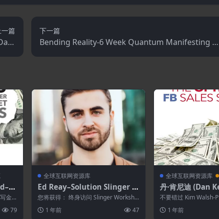
上一篇
下一篇
 Data
Bending Reality-6 Week Quantum Manifesting E
.PDF
perience
源
全球互联网资源库
全球互联网资源库
ad–撰
Ed Reay–Solution Slinger W
丹·肯尼迪 (Dan K
密
orkshop
timum Facebook
 撰写金
您将获得： 终身访问 Slinger Worksho
不要错过 Kim Walsh-Ph
em
p 的录音、奖金和资源。 我...
的全新产品：最佳 F...
79
1 年前
47
1 年前