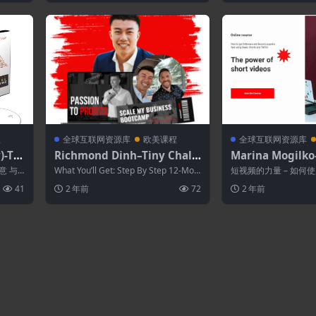
程
全球互联网资源库
欧美课程
全球互联网资源库
)-Th
Richmond Dinh–Tiny Chall
Marina Mogi
erral
enge Course
量
意 与
What You’ll Get: Step By Step 12-Mod
短视频的力量 – 如何使用 
适用于
ule ...
s 和 TikTok 获得关注...
41
2 年前
72
2 年前