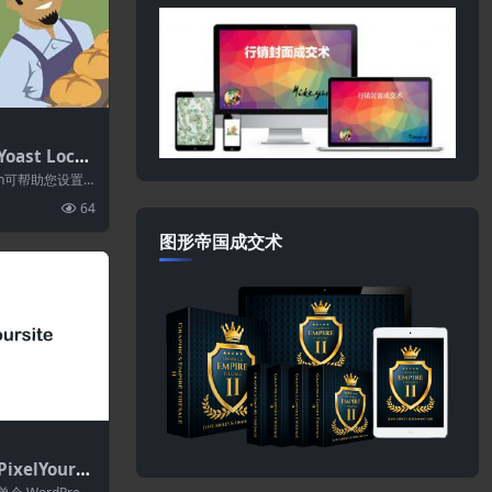
oast Local
.0
lugin可帮助您设置
...
64
图形帝国成交术
ixelYourSi
4.1(PixelYo