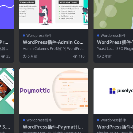
Wordpress插件
Wordpress插件
Pro
WordPress插件-Admin Colu
WordPress插件-Y
优化器
mns Pro 7.0.10
SEO Plugin 15.5
优化器，
Admin Columns Pro我们的 WordPres
Yoast Local SEO P
s 内容管理插件将您的...
网站，使其在本地社区的 
35
6 月前
110
2 年前
Wordpress插件
Wordpress插件
 3.1
WordPress插件-Paymattic
WordPress插件-P
Pro 4.6.10–WordPress支付
te Super Pack 5.