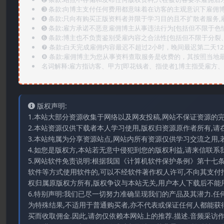
➌️ 条款:向博主支付任何费用都意味着在访客的主观意识下雇佣
➍️ 条款:只向有购买正版资料者并限于学习目的且不扩散者服务
➎ 条款:雇方承诺不恶意雇佣博主从事违法行为[包括但不限于色
➏️ 条款:博主也不负责鉴别受雇内容之合法性[包括但不限于分裂
❼ 条款:白天完成雇佣内容最迟不超过2小时，晚间最迟第二天1
❽ 条款:雇佣博主为您从事资料查取服务是收费的，其按照当地
名词解释:雇方指访客、甲方[即花钱者、指使者],博主指受雇方、乙
版权声明:
1.本站大部分资源收集于网络以及网友投稿,网站不保证资源的
2.本站资源仅供下载者本人学习使用,版权归资源原作者所有,请
3.本站纯属为分享资源站点,网站内所有资源仅供学习交流之用,
4.如您是版权方,本站若无意中侵犯到您的版权利益,请来信联系我们E-
5.网站软件免责说明:根据我国《计算机软件保护条例》第十七
软件等方式使用软件的,可以不经软件著作权人许可,不向其支付
权归属原版权方所有,版权争议与本站无关,用户本人下载后不能用
6.特别声明:我们已尽一切努力准确呈现我们的产品及其潜力.
为特殊结果,不适用于普通购买者,亦不代表或保证任何人都能获
买而收取佣金.因此,请勿仅依赖本网站上的推荐.描述.音频采