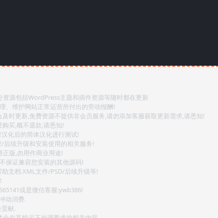
源包括WordPress主题和插件资源等随时都在更新
整理、维护网站正常运营所付出的劳动报酬!
会及时更新,免费资源不提供非会员服务,请勿添加客服获取更新需求,请悉知!
购买,概不退款,请悉知!
对汉化后的简体汉化进行测试!
密/后续升级和安装使用的相关服务!
持正版,勿用作商业用途!
.不保证兼容您安装的其他源码!
文档.XML文件/PSD/后续升级等!
!
141或是微信客服:ywb386!
冲动消费.
贡献.
后才会在其指示下处理要求的相关内容.