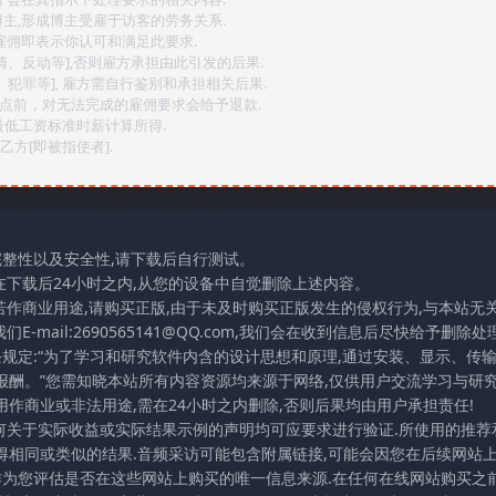
博主,形成博主受雇于访客的劳务关系.
,雇佣即表示你认可和满足此要求.
情、反动等],否则雇方承担由此引发的后果.
、犯罪等], 雇方需自行鉴别和承担相关后果.
2点前，对无法完成的雇佣要求会给予退款.
最低工资标准时薪计算所得.
方[即被指使者].
完整性以及安全性,请下载后自行测试。
在下载后24小时之内,从您的设备中自觉删除上述内容。
若作商业用途,请购买正版,由于未及时购买正版发生的侵权行为,与本站无
mail:2690565141@QQ.com,我们会在收到信息后尽快给予删除处理
条规定:“为了学习和研究软件内含的设计思想和原理,通过安装、显示、传
报酬。”您需知晓本站所有内容资源均来源于网络,仅供用户交流学习与研究
作商业或非法用途,需在24小时之内删除,否则后果均由用户承担责任!
任何关于实际收益或实际结果示例的声明均可应要求进行验证.所使用的推荐
得相同或类似的结果.音频采访可能包含附属链接,可能会因您在后续网站
访作为您评估是否在这些网站上购买的唯一信息来源.在任何在线网站购买之前