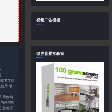
视频广告模板
绿屏背景实验室
关。
!
输或者存储
使用,版
和示例均
上的任何购
,您都应