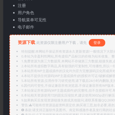
注册
用户角色
导航菜单可见性
电子邮件
资源下载
此资源仅限注册用户下载，请先
登录
特别提醒:本网站不保证所有资源永久更新资源!一般情况下大部分资
0.本站为非盈利性网站,所有虚拟产品标注的价格为站长收集、
1.免费资源为第三方数据库,本网站不存储第三方数据,链接失效,
2.本站所有虚拟数字商品,具有较强的可复制性,可传播性,所以一经
3.本站所有WP主题或插件的汉化均为官方完整源码汉化而成并
4.本站不提供任何源码(WP主题或插件)的授权许可证/破解或解
5.本站所有资源,仅用作学习研究使用,请下载后24小时内删除,支
6.因代码可变性,不保证兼容所有浏览器.不保证兼容所有WP版本
7.本站保证所有源码(WP主题或插件)的完整性,但不含授权许可.帮助
8.本站相关资源使用7Z的固实压缩技术,建议使用360Zip进行解压
9.如果购买后发现资源链接失效或其他疑问,请联系客服QQ:2690565
警告:⚠️可能有些资源远超资料原定价,购买请三思,如非必要,请勿
➊️ 条款:请支持正版软件及图书。肯定和感激作者及发行商的社会
➋️ 条款:站点不存储和发布任何版权资料,只在被访客要求雇佣