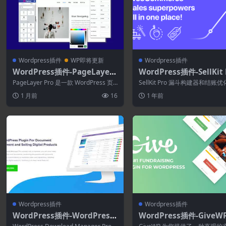
Wordpress插件
WP即将更新
Wordpress插件
WordPress插件-PageLayer
WordPress插件-SellKit 
Pro 2.1.3–WordPress页面构
1.9.6–漏斗构建器和结账
PageLayer Pro 是一款 WordPress 页
SellKit Pro 漏斗构建器和结账
建器
面构建器插件。它非常易...
适用于 WordPress 和 ...
1 月前
16
1 年前
Wordpress插件
Wordpress插件
WordPress插件-WordPress
WordPress插件-GiveWP
Download Manager Pro 7.5.
2.2–WordPress捐赠插件