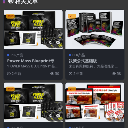
相关文章
VIP
VIP
PLR产品
PLR产品
Power Mass Blueprint专业
决策公式基础版
版
“POWER MASS BLUEPRINT” 是一
来自肖恩和凯莉， 您是否经常 感
款全新的、包含 8个模块的大型...
到优柔寡断、迷失、沮丧和不知所
2 年前
50
2 年前
58
措？ 因为太多的选...
VIP
VIP