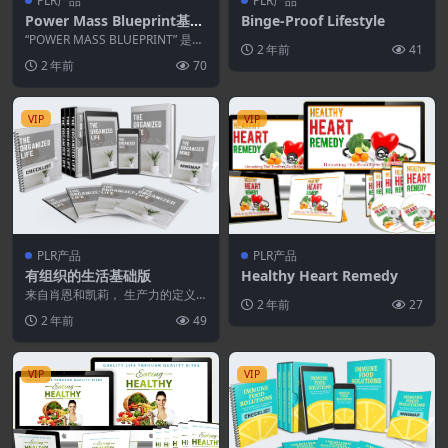
PLR产品
PLR产品
Power Mass Blueprint基础
Binge-Proof Lifestyle
版
“POWER MASS BLUEPRINT” 是一
2 年前
41
款全新的、包含 8个模块的大型...
2 年前
70
VIP
VIP
PLR产品
PLR产品
有组织的生活基础版
Healthy Heart Remedy
来自肖恩和凯莉， 生产力的定义
2 年前
27
是这样的—— 生产努力的有效
2 年前
49
性。 来衡量的 以每单...
VIP
VIP