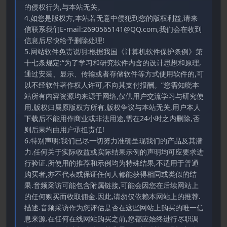
的侵权行为,与本站无关。
4.如您是版权方,本站若无意中侵犯到您的版权利益,请来
信联系我们E-mail:2690565141@QQ.com,我们会在收到
信息后尽快给予删除处理!
5.网站软件免责说明:根据我国《计算机软件保护条例》第
十七条规定:“为了学习和研究软件内含的设计思想和原理,
通过安装、显示、传输或者存储软件等方式使用软件的,可
以不经软件著作权人许可,不向其支付报酬。”您需知晓本
站所有内容资源均来源于网络,仅供用户交流学习与研究使
用,版权归属原版权方所有,版权争议与本站无关,用户本人
下载后不能用作商业或非法用途,需在24小时之内删除,否
则后果均由用户承担责任!
6.特别声明:我们已尽一切努力准确呈现我们的产品及其潜
力.任何关于实际收益或实际结果示例的声明均可应要求进
行验证.所使用的推荐和示例均为特殊结果,不适用于普通
购买者,亦不代表或保证任何人都能获得相同或类似的结
果.音频采访可能包含附属链接,可能会因您在后续网站上
的任何购买而收取佣金.因此,请勿仅依赖本网站上的推荐.
描述.音频采访作为您评估是否在这些网站上购买的唯一信
息来源.在任何在线网站购买之前,您都应始终进行尽职调