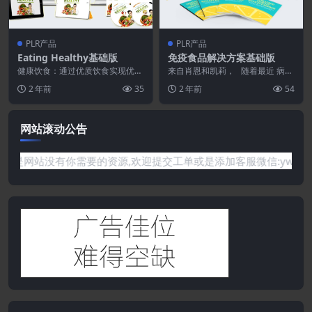
PLR产品
PLR产品
Eating Healthy基础版
免疫食品解决方案基础版
健康饮食：通过优质饮食实现优质
来自肖恩和凯莉， 随着最近 病毒
生活” 是一个包含 10 个模块的健
的爆发和健康状况的恶化 困扰着
2 年前
35
2 年前
54
康与保健大型 ...
世界几乎每个角...
网站滚动公告
有你需要的资源,欢迎提交工单或是添加客服微信:ywb386获取帮