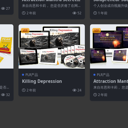
基础版
Upgrade
来自肖恩和卡莉， 您是否厌倦了在网上
个人创业成功视频升级
27
赚不到钱？ 您是否厌倦了每天早上醒
个人创业的艺术。作为
2 年前
52
1 年前
来，只是为...
可以完全掌...
VIP
VIP
PLR产品
PLR产品
Killing Depression
Attraction Mant
专业版
你是否发
来自肖恩和卡莉， 您
2 年前
24
赚不到钱？ 您是否厌
32
2 年前
来，只是为...