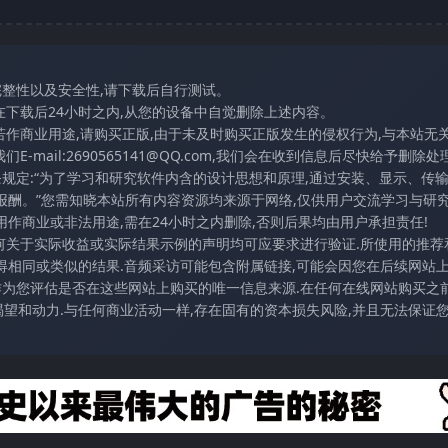
完整性以及安全性,请下载后自行测试。
在下载后24小时之内,从您的设备中自觉删除上述内容。
若作商业用途,请购买正版,由于未及时购买正版发生的侵权行为,与本站无
mail:2690565141@QQ.com,我们会在收到信息后尽快给予删除处理
条规定:“为了学习和研究软件内含的设计思想和原理,通过安装、显示、传
报酬。”您需知晓本站所有内容资源均来源于网络,仅供用户交流学习与研究
作商业或非法用途,需在24小时之内删除,否则后果均由用户承担责任!
任何关于实际收益或实际结果示例的声明均可应要求进行验证.所使用的推荐
得相同或类似的结果.音频采访可能包含附属链接,可能会因您在后续网站
访作为您评估是否在这些网站上购买的唯一信息来源.在任何在线网站购买之前
望和动力.与任何商业活动一样,存在固有的资本损失风险,并且无法保证