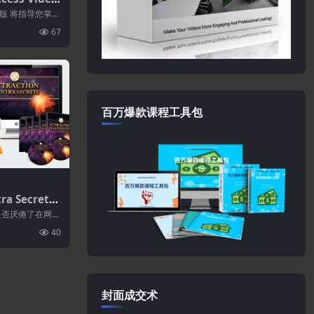
版 将指导您掌握
个人创业者，您
67
百万爆款课程工具包
ra Secrets
是否厌倦了在网上
倦了每天早上醒
40
封面成交术