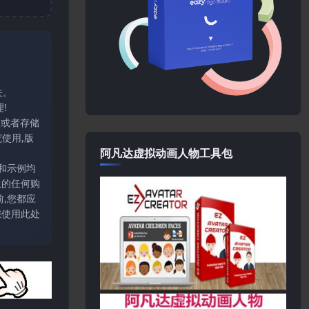
关。
!
输或者存储
使用,版
阿凡达虚拟动画人物工具包
和示例均
上的任何购
,您都应
您使用此处