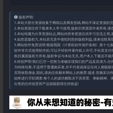
版权声明:
1.本站大部分资源收集于网络以及网友投稿,网站不保证资源的
2.本站资源仅供下载者本人学习使用,版权归资源原作者所有,请
3.本站纯属为分享资源站点,网站内所有资源仅供学习交流之用,
4.如您是版权方,本站若无意中侵犯到您的版权利益,请来信联系我们E-
5.网站软件免责说明:根据我国《计算机软件保护条例》第十七
软件等方式使用软件的,可以不经软件著作权人许可,不向其支付
权归属原版权方所有,版权争议与本站无关,用户本人下载后不能用
6.特别声明:我们已尽一切努力准确呈现我们的产品及其潜力.
为特殊结果,不适用于普通购买者,亦不代表或保证任何人都能获
买而收取佣金.因此,请勿仅依赖本网站上的推荐.描述.音频采
始终进行尽职调查.每个人的成功都取决于其背景、奉献精神、渴
出售的任何创意和产品就能获得任何收益!