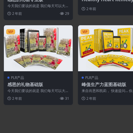
今天我们要说的就是 我们每天可以大声
2 年前
说出来 的两个可以瞬间振奋情绪的词，
2 年前
29
那就是…...
VIP
VIP
PLR产品
PLR产品
感恩的礼物基础版
峰值生产力蓝图基础版
今天我们要说的就是 我们每天可以大声
来自肖恩和凯莉， 快速提问… 
说出来 的两个可以瞬间振奋情绪的词，
现自己在说… “我...
2 年前
31
2 年前
那就是…...