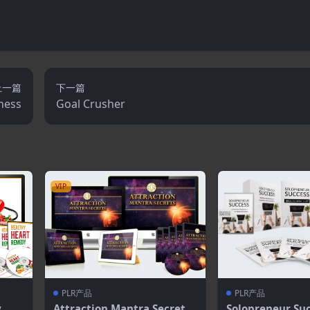
上一篇
下一篇
ness
Goal Crusher
VIP
PLR产品
PLR产品
y
Attraction Mantra Secrets
Solopreneur Su