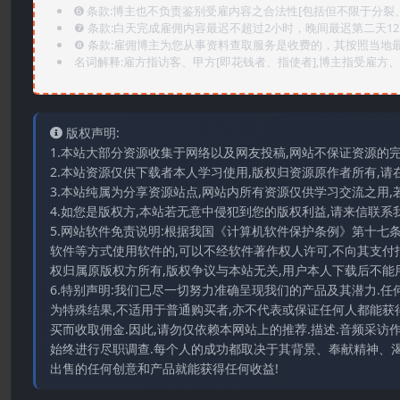
➏️ 条款:博主也不负责鉴别受雇内容之合法性[包括但不限于分裂
❼ 条款:白天完成雇佣内容最迟不超过2小时，晚间最迟第二天1
❽ 条款:雇佣博主为您从事资料查取服务是收费的，其按照当地
名词解释:雇方指访客、甲方[即花钱者、指使者],博主指受雇方、乙
版权声明:
1.本站大部分资源收集于网络以及网友投稿,网站不保证资源的
2.本站资源仅供下载者本人学习使用,版权归资源原作者所有,请
3.本站纯属为分享资源站点,网站内所有资源仅供学习交流之用,
4.如您是版权方,本站若无意中侵犯到您的版权利益,请来信联系我们E-
5.网站软件免责说明:根据我国《计算机软件保护条例》第十七
软件等方式使用软件的,可以不经软件著作权人许可,不向其支付
权归属原版权方所有,版权争议与本站无关,用户本人下载后不能用
6.特别声明:我们已尽一切努力准确呈现我们的产品及其潜力.
为特殊结果,不适用于普通购买者,亦不代表或保证任何人都能获
买而收取佣金.因此,请勿仅依赖本网站上的推荐.描述.音频采
始终进行尽职调查.每个人的成功都取决于其背景、奉献精神、渴
出售的任何创意和产品就能获得任何收益!