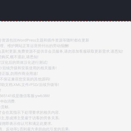
源包括WordPress主题和插件资源等随时都在更新
整理、维护网站正常运营所付出的劳动报酬!
会及时更新,免费资源不提供非会员服务,请勿添加客服获取更新需求,请悉知!
购买,概不退款,请悉知!
对汉化后的简体汉化进行测试!
密/后续升级和安装使用的相关服务!
持正版,勿用作商业用途!
.不保证兼容您安装的其他源码!
文档.XML文件/PSD/后续升级等!
!
141或是微信客服:ywb386!
冲动消费.
贡献.
后才会在其指示下处理要求的相关内容.
博主,形成博主受雇于访客的劳务关系.
,雇佣即表示你认可和满足此要求.
情、反动等],否则雇方承担由此引发的后果.