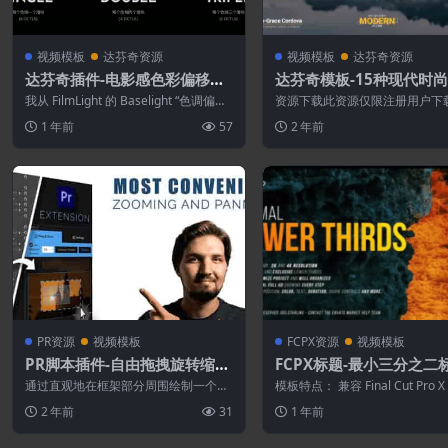
视频模板
达芬奇资源
视频模板
达芬奇资源
达芬奇插件-电影感色彩偏移DC
达芬奇模板-15种现代时
TL胶片模拟调色插件
标题动画
我从 FilmLight 的 Baselight “色调偏移”
资源下载此资源仅限注册用户下
工具中汲取了灵感，...
先登录特别提醒:本网站不保证所
1 年前
57
2 年前
永久更新资...
PR资源
视频模板
FCPX资源
视频模板
PR脚本插件-自由拖拽旋转缩放
FCPX标题-最小三分之二
插件 Drag Zoom Pro v1.1.7
板
通过直观地在框架部分周围绘制一个
模板特点： 兼容 Final Cut Pro X 
+使用教程
框，轻松放大您的素材。还支持自动关
及更高版本 无需...
2 年前
31
1 年前
键帧。用自然运...