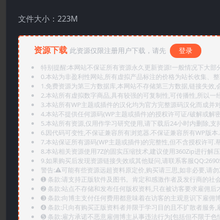
文件大小：223M
资源下载
此资源仅限注册用户下载，请先
登录
特别提醒:本网站不保证所有资源永久更新资源!一般情况下大部分资
0.本站为非盈利性网站,所有虚拟产品标注的价格为站长收集、
1.免费资源为第三方数据库,本网站不存储第三方数据,链接失效,
2.本站所有虚拟数字商品,具有较强的可复制性,可传播性,所以一经
3.本站所有WP主题或插件的汉化均为官方完整源码汉化而成并
4.本站不提供任何源码(WP主题或插件)的授权许可证/破解或解
5.本站所有资源,仅用作学习研究使用,请下载后24小时内删除,支
6.因代码可变性,不保证兼容所有浏览器.不保证兼容所有WP版本
7.本站保证所有源码(WP主题或插件)的完整性,但不含授权许可.帮助
8.本站相关资源使用7Z的固实压缩技术,建议使用360Zip进行解压
9.如果购买后发现资源链接失效或其他疑问,请联系客服QQ:2690565
警告:⚠️可能有些资源远超资料原定价,购买请三思,如非必要,请勿
➊️ 条款:请支持正版软件及图书。肯定和感激作者及发行商的社会
➋️ 条款:站点不存储和发布任何版权资料,只在被访客要求雇佣
➌️ 条款:向博主支付任何费用都意味着在访客的主观意识下雇佣
➍️ 条款:只向有购买正版资料者并限于学习目的且不扩散者服务
➎ 条款:雇方承诺不恶意雇佣博主从事违法行为[包括但不限于色