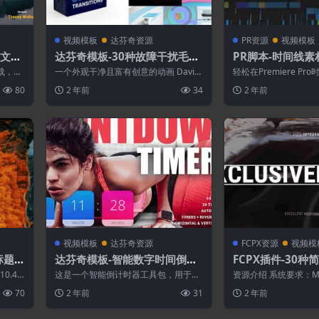
视频模板
达芬奇资源
PR资源
视频模板
尚文字
达芬奇模板-30种故障干扰毛刺
PR脚本-时间线
马赛克像素损坏转场效果
动复制粘贴剪辑工
载，请
一个外观干净且富有创意的动画 Davin
轻松在Premiere P
有资源
ci Resolve 模板，它使用彩色形...
动剪辑！多种操作方式
80
2 年前
34
2 年前
添...
视频模板
达芬奇资源
FCPX资源
视频模
标题模
达芬奇模板-智能数字时间倒计
FCPX插件-30
时动画预设
寸文字标题简介字
10.4.6
这是一个智能倒计时器工具包，用于创
资源介绍 系统要求：M
建史诗般的时钟或计数器计时器，以各
（Win 系统不支持） 
70
2 年前
31
2 年前
种时间格式显...
t...