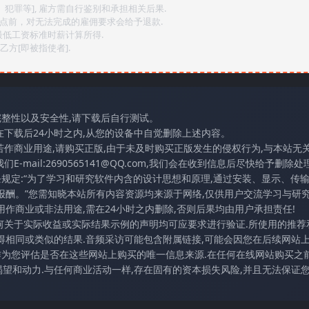
、犯罪等], 雇方需自行鉴别和承担相关后果.
2点前，对无法完成的雇佣要求会给予退款.
最低工资标准时薪计算所得.
方[即被指使者].
完整性以及安全性,请下载后自行测试。
在下载后24小时之内,从您的设备中自觉删除上述内容。
若作商业用途,请购买正版,由于未及时购买正版发生的侵权行为,与本站无
mail:2690565141@QQ.com,我们会在收到信息后尽快给予删除处理
条规定:“为了学习和研究软件内含的设计思想和原理,通过安装、显示、传
报酬。”您需知晓本站所有内容资源均来源于网络,仅供用户交流学习与研究
作商业或非法用途,需在24小时之内删除,否则后果均由用户承担责任!
任何关于实际收益或实际结果示例的声明均可应要求进行验证.所使用的推荐
得相同或类似的结果.音频采访可能包含附属链接,可能会因您在后续网站
访作为您评估是否在这些网站上购买的唯一信息来源.在任何在线网站购买之前
望和动力.与任何商业活动一样,存在固有的资本损失风险,并且无法保证