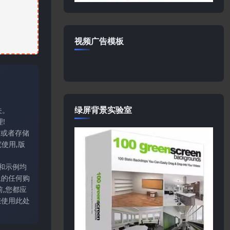
视频广告模板
绿屏背景实验室
关。
!
输或者存储
使用,版
和示例均
上的任何购
,您都应
您使用此处