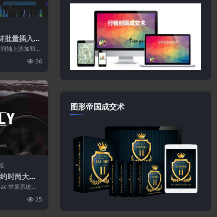
素材批量插入移
具
ro时间轴上添加和移
：在时间轴上
36
图形帝国成交术
板
种简约时尚大尺
幕排版动画
ac 苹果系统
芯片兼容：支持In
25